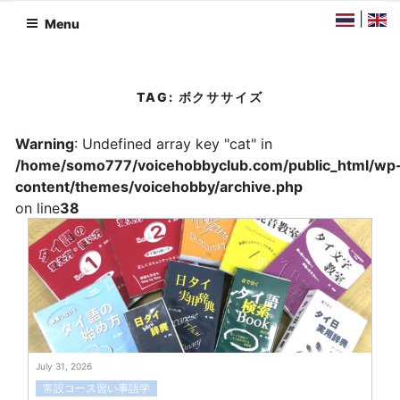
Skip
|
Menu
to
content
TAG:
ボクササイズ
Warning
: Undefined array key "cat" in
/home/somo777/voicehobbyclub.com/public_html/wp
content/themes/voicehobby/archive.php
on line
38
July 31, 2026
常設コース習い事語学