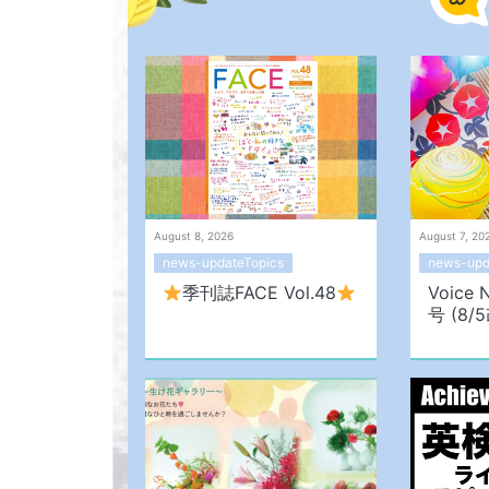
August 8, 2026
August 7, 20
news-updateTopics
news-upd
季刊誌FACE Vol.48
Voice
号 (8/