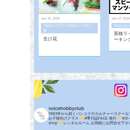
July 30, 2026
July 27, 2026
Topicsフラワー常設コース習い
Topic
事
英検ラ
生け花
ーキン
voicehobbyclub
1993年から続くバンコクのカルチャースクール
お子様向けクラス
#季刊誌FACE 発行
#ボ
shop
レンタルルーム
お気軽にお問合せ下さ