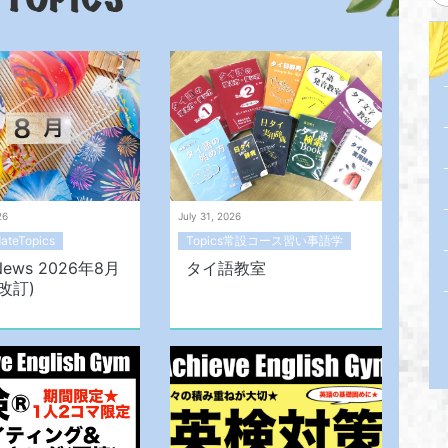
26
July 31, 2026
ateTopics
Topics常設コース習い事語学
 News 2026年8月
タイ語教室
5改訂)