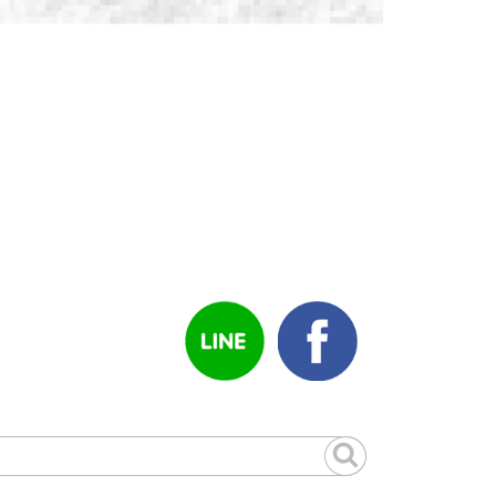
Search
for: