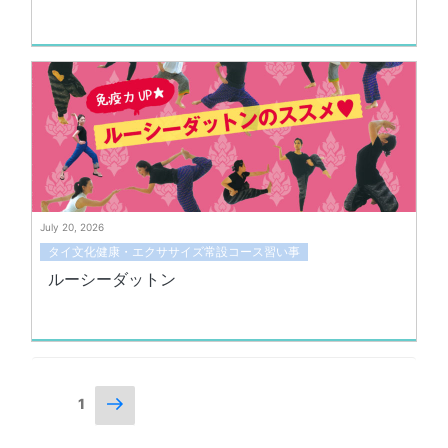
July 20, 2026
タイ文化健康・エクササイズ常設コース習い事
ルーシーダットン
Posts
Next
Page
1
page
navigation