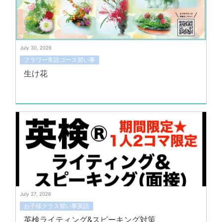
July 30, 2026
フラワー常設コース習い事
生け花
July 27, 2026
お子様クラス習い事英語
英検ライティング&スピーキング対策