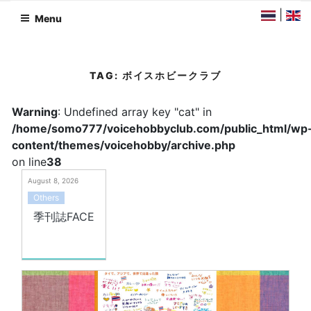
Skip
|
Menu
to
content
TAG:
ボイスホビークラブ
Warning
: Undefined array key "cat" in
/home/somo777/voicehobbyclub.com/public_html/wp
content/themes/voicehobby/archive.php
on line
38
August 8, 2026
Others
季刊誌FACE