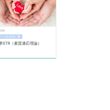
2026
ース生活習い事
學STR（素質適応理論）