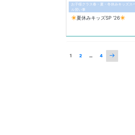
お子様クラス春・夏・冬休みキッズス
ル習い事
夏休みキッズSP ’26
Posts
Next
Page
1
Page
Page
2
…
4
page
navigation