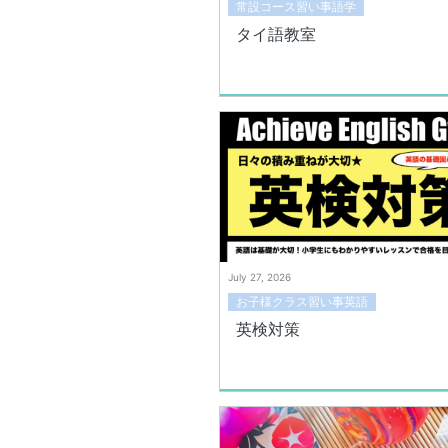
常設コース習い事語学
タイ語教室
July 27, 2026
お子様クラス習い事英語
英検対策