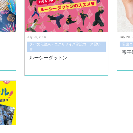
July 20, 2026
July 20, 
タイ文化健康・エクササイズ常設コース習い
常設コ
事
帝王
ルーシーダットン