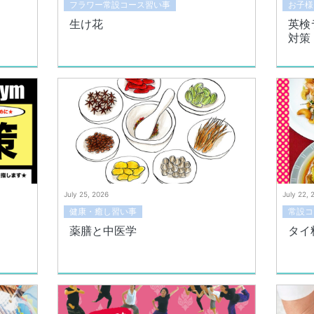
フラワー常設コース習い事
お子様
生け花
英検
対策
July 25, 2026
July 22, 
健康・癒し習い事
常設コ
薬膳と中医学
タイ