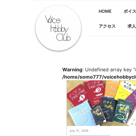
Skip
to
HOME
ボイ
content
アクセス
求人
Warning
: Undefined array key "
/home/somo777/voicehobbyclu
July 31, 2026