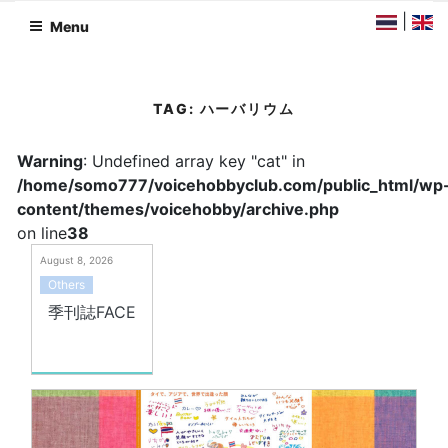
Skip
|
Menu
to
content
TAG:
ハーバリウム
Warning
: Undefined array key "cat" in
/home/somo777/voicehobbyclub.com/public_html/wp
content/themes/voicehobby/archive.php
on line
38
August 8, 2026
Others
季刊誌FACE