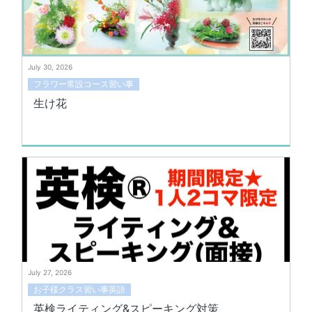
July 30, 2026
フラワー常設コース習い事
生け花
July 27, 2026
お子様クラス習い事英語
英検ライティング&スピーキング対策