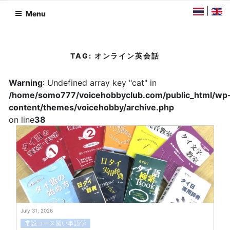
Skip
|
Menu
to
content
TAG:
オンライン英会話
Warning
: Undefined array key "cat" in
/home/somo777/voicehobbyclub.com/public_html/wp
content/themes/voicehobby/archive.php
on line
38
July 31, 2026
常設コース習い事語学