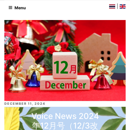
Skip
|
Menu
to
content
DECEMBER 11, 2024
Voice News 2024
年12月号（12/3改