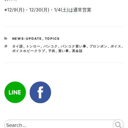
※12/9(月)・12/30(月)・1/4(土)は通常営業
CATEGORIES
NEWS-UPDATE
,
TOPICS
TAGS
タイ語
,
トンロー
,
バンコク
,
バンコク習い事
,
プロンポン
,
ボイス
,
ボイスホビークラブ
,
子供
,
習い事
,
英会話
Search
for: